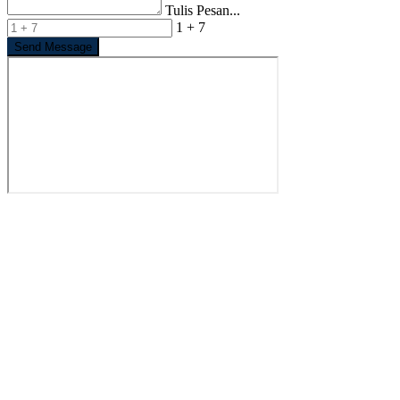
Tulis Pesan...
1 + 7
Send Message