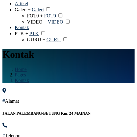
Artikel
Galeri +
Galeri
FOT0 +
FOT0
VIDEO +
VIDEO
Kontak
PTK +
PTK
GURU +
GURU
Kontak
Home
Pages
Kontak
#
Alamat
JALAN PALEMBANG-BETUNG Km. 24 MAINAN
#
Telepon