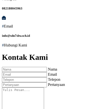
082180045963
#
Email
info@sdn7sbw.sch.id
#
Hubungi Kami
Kontak Kami
Nama
Email
Telepon
Pertanyaan